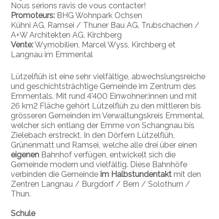
Nous serions ravis de vous contacter!
Promoteurs:
BHG Wohnpark Ochsen
Kühni AG, Ramsei / Thuner Bau AG, Trubschachen /
A+W Architekten AG, Kirchberg
Vente:
Wymobilien, Marcel Wyss,
Kirchberg
et
Langnau im Emmental
Lützelflüh ist eine sehr vielfältige, abwechslungsreiche
und geschichtsträchtige Gemeinde im Zentrum des
Emmentals. Mit rund 4'400 Einwohner:innen und mit
26 km2 Fläche gehört Lützelflüh zu den mittleren bis
grösseren Gemeinden im Verwaltungskreis Emmental,
welcher sich entlang der Emme von Schangnau bis
Zielebach erstreckt. In den Dörfern Lützelflüh,
Grünenmatt und Ramsei, welche alle drei über einen
eigenen
Bahnhof verfügen, entwickelt sich die
Gemeinde modern und vielfältig. Diese Bahnhöfe
verbinden die Gemeinde
im Halbstundentakt
mit den
Zentren Langnau / Burgdorf / Bern / Solothurn /
Thun.
Schule