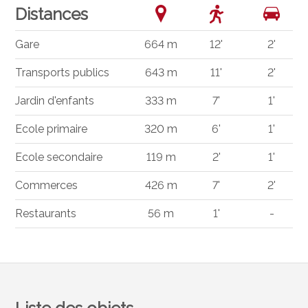
Distances
Gare
664 m
12'
2'
Transports publics
643 m
11'
2'
Jardin d'enfants
333 m
7'
1'
Ecole primaire
320 m
6'
1'
Ecole secondaire
119 m
2'
1'
Commerces
426 m
7'
2'
Restaurants
56 m
1'
-