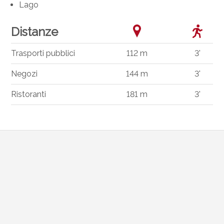
Lago
Distanze
Trasporti pubblici
112 m
3'
Negozi
144 m
3'
Ristoranti
181 m
3'