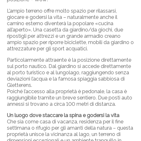
L’ampio terreno offre molto spazio per rilassarsi,
giocare e godersi la vita – naturalmente anche il
camino esterno diventerà la popolare «cucina
all’aperto». Una casetta da giardino/da giochi, due
ripostigli per attrezzi e un grande armadio creano
ampio spazio per riporre biciclette, mobili da giardino o
attrezzature per gli sport acquatici.
Particolarmente attraente è la posizione direttamente
sul porto nautico. Dal giardino si accede direttamente
al porto turistico e al lungolago, raggiungendo senza
deviazioni l’acqua e la famosa spiaggia sabbiosa di
Gletterens.
Poiché l’accesso alla proprietà è pedonale, la casa è
raggiungibile tramite un breve sentiero. Due posti auto
annessi si trovano a circa 100 metri di distanza.
Un luogo dove staccare la spina e godersi la vita
Che sia come casa di vacanza, residenza per il fine
settimana o rifugio per gli amanti della natura – questa
proprietà unisce la vicinanza al lago, un terreno di
dimensioni eccezionali e un ambiente tranquillo in