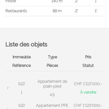
Poste
140 m
2'
1'
Restaurants
88 m
2'
1'
Liste des objets
Immeuble
Type
Prix
Référence
Pièces
Statut
Appartement de
522
CHF 1'112'000.-
plain-pied
1
À vendre
4.5
522
Appartement PPE
CHF 1'122'000.-