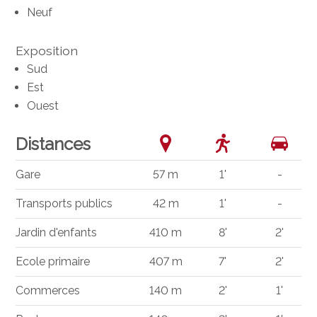
Neuf
Exposition
Sud
Est
Ouest
Distances
Gare
57 m
1'
-
Transports publics
42 m
1'
-
Jardin d'enfants
410 m
8'
2'
Ecole primaire
407 m
7'
2'
Commerces
140 m
2'
1'