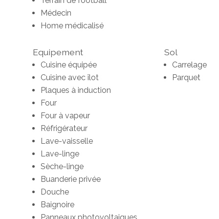
Terrain de football
Médecin
Home médicalisé
Equipement
Sol
Cuisine équipée
Carrelage
Cuisine avec îlot
Parquet
Plaques à induction
Four
Four à vapeur
Réfrigérateur
Lave-vaisselle
Lave-linge
Sèche-linge
Buanderie privée
Douche
Baignoire
Panneaux photovoltaiques