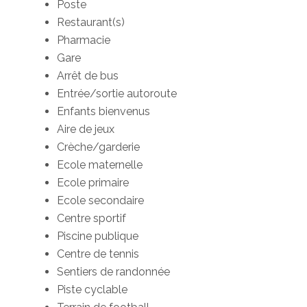
Poste
Restaurant(s)
Pharmacie
Gare
Arrêt de bus
Entrée/sortie autoroute
Enfants bienvenus
Aire de jeux
Crèche/garderie
Ecole maternelle
Ecole primaire
Ecole secondaire
Centre sportif
Piscine publique
Centre de tennis
Sentiers de randonnée
Piste cyclable