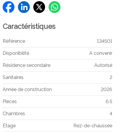
Caractéristiques
Référence
134501
Disponibilité
A convenir
Résidence secondaire
Autorisé
Sanitaires
2
Année de construction
2026
Pièces
6.5
Chambres
4
Étage
Rez-de-chaussée