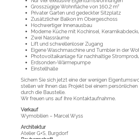
Nur vier exklusive Eigentumswohnungen
Grosszügige Wohnfläche von 160.2 m²
Privater Garten und gedeckter Sitzplatz
Zusätzlicher Balkon im Obergeschoss
Hochwertiger Innenausbau
Moderne Küche mit Kochinsel, Keramikabdeck
Zwei Nassräume
Lift und schwellenloser Zugang
Eigene Waschmaschine und Tumbler in der W
Photovoltaikanlage für nachhaltige Stromprod
Erdsonden-Wärmepumpe
Einstellhalle
Sichern Sie sich jetzt eine der wenigen Eigentums
stellen wir Ihnen das Projekt bei einem persönlichen
durch die Baustelle.
Wir freuen uns auf Ihre Kontaktaufnahme.
Verkauf
Wymobilien – Marcel Wyss
Architektur
Atelier G+S, Burgdorf