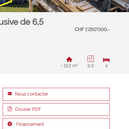
sive de 6,5
CHF 1'250'000.-
~ 162 m²
6.5
4
Nous contacter
Dossier PDF
Financement