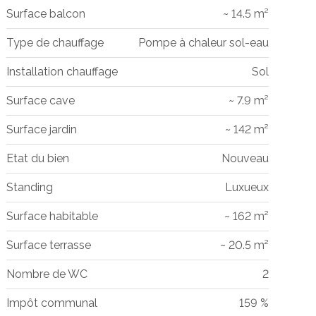
Surface balcon
~ 14.5 m²
Type de chauffage
Pompe à chaleur sol-eau
Installation chauffage
Sol
Surface cave
~ 7.9 m²
Surface jardin
~ 142 m²
Etat du bien
Nouveau
Standing
Luxueux
Surface habitable
~ 162 m²
Surface terrasse
~ 20.5 m²
Nombre de WC
2
Impôt communal
159 %