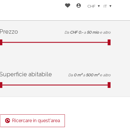
CHF
IT
Prezzo
Da
CHF 0.-
a
50 mio
e altro
Superficie abitabile
Da
0 m²
a
500 m²
e altro
Ricercare in quest'area