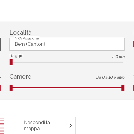
Località
NPA Posizione
Raggio
a
0 km
Camere
o
Da
0
a
10
e altro
Nascondi la
mappa