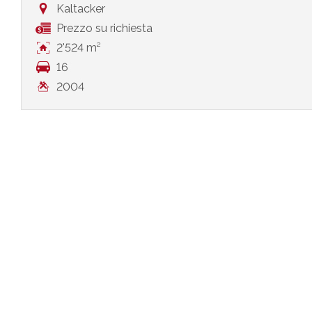
Kaltacker
Prezzo su richiesta
2'524 m²
16
2004