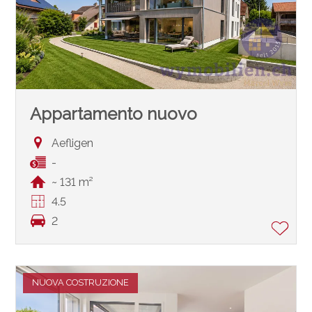
Appartamento nuovo
Aefligen
-
~ 131 m²
4.5
2
NUOVA COSTRUZIONE