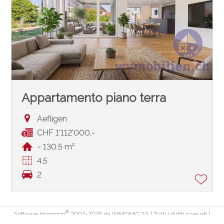
Appartamento piano terra
Aefligen
CHF 1'112'000.-
~ 130.5 m²
4.5
2
®
Software Immomig
2004-2026 da IMMOMIG SA | Tutti i diritti riservati |
Nostri annunci su
dreamo.ch
|
Avviso legale