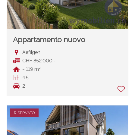
Appartamento nuovo
Aefligen
CHF 852'000.-
~ 119 m²
4.5
2
RISERVATO