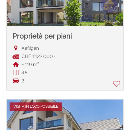
Proprietà per piani
Aefligen
CHF 1'122'000.-
~ 119 m²
4.5
2
VISITA IN LOCO POSSIBILE