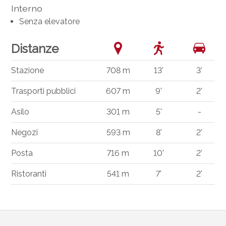
Interno
Senza elevatore
Distanze
Stazione
708 m
13'
3'
Trasporti pubblici
607 m
9'
2'
Asilo
301 m
5'
-
Negozi
593 m
8'
2'
Posta
716 m
10'
2'
Ristoranti
541 m
7'
2'