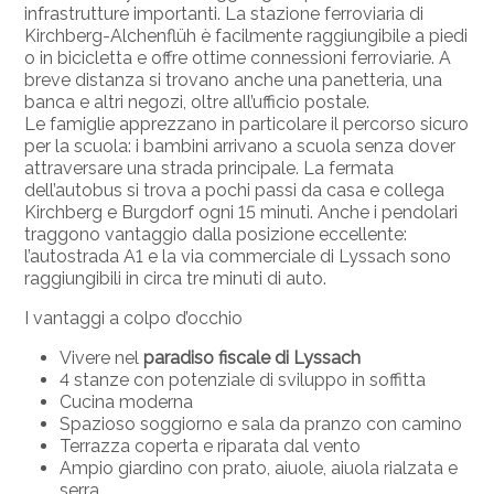
infrastrutture importanti. La stazione ferroviaria di
Kirchberg-Alchenflüh è facilmente raggiungibile a piedi
o in bicicletta e offre ottime connessioni ferroviarie. A
breve distanza si trovano anche una panetteria, una
banca e altri negozi, oltre all’ufficio postale.
Le famiglie apprezzano in particolare il percorso sicuro
per la scuola: i bambini arrivano a scuola senza dover
attraversare una strada principale. La fermata
dell’autobus si trova a pochi passi da casa e collega
Kirchberg e Burgdorf ogni 15 minuti. Anche i pendolari
traggono vantaggio dalla posizione eccellente:
l’autostrada A1 e la via commerciale di Lyssach sono
raggiungibili in circa tre minuti di auto.
I vantaggi a colpo d’occhio
Vivere nel
paradiso fiscale di Lyssach
4 stanze con potenziale di sviluppo in soffitta
Cucina moderna
Spazioso soggiorno e sala da pranzo con camino
Terrazza coperta e riparata dal vento
Ampio giardino con prato, aiuole, aiuola rialzata e
serra