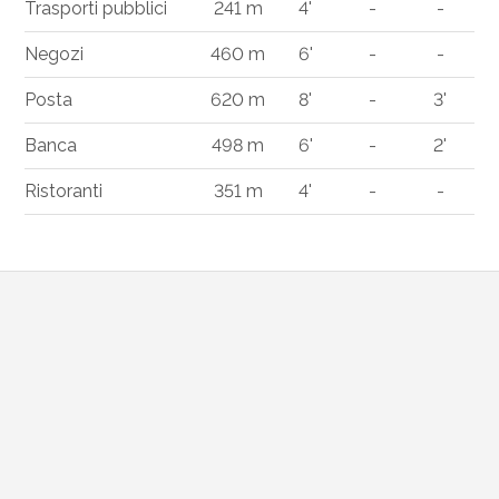
Trasporti pubblici
241 m
4'
-
-
Negozi
460 m
6'
-
-
Posta
620 m
8'
-
3'
Banca
498 m
6'
-
2'
Ristoranti
351 m
4'
-
-