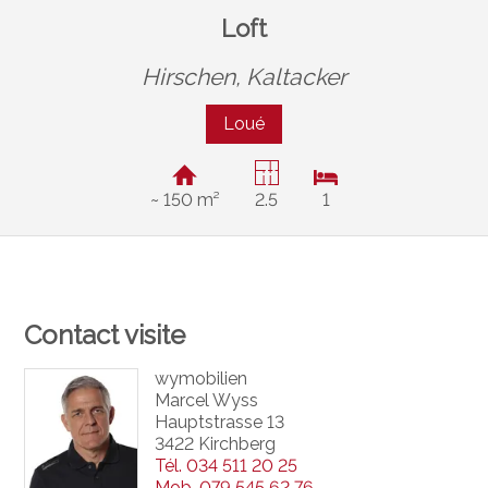
Loft
Hirschen,
Kaltacker
Loué
~ 150 m²
2.5
1
Contact visite
wymobilien
Marcel Wyss
Hauptstrasse 13
3422 Kirchberg
Tél.
034 511 20 25
Mob.
079 545 62 76