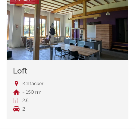
Loft
Kaltacker
~ 150 m²
2.5
2
®
Software Immomig
2004-2026, IMMOMIG AG | Alle Rechte vorbehalten