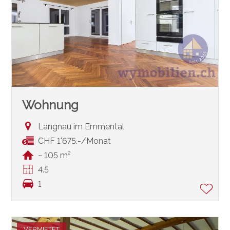
Wohnung
Langnau im Emmental
CHF 1'675.-/Monat
~ 105 m²
4.5
1
VERMIETET