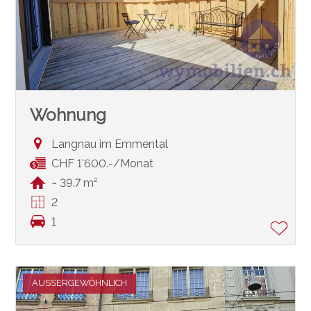
Wohnung
Langnau im Emmental
CHF 1'600.-/Monat
~ 39.7 m²
2
1
AUSSERGEWÖHNLICH