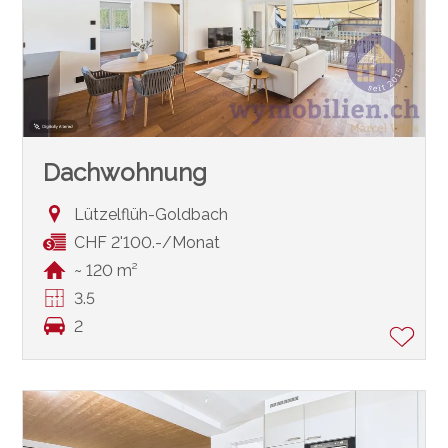
Dachwohnung
Lützelflüh-Goldbach
CHF 2'100.-/Monat
~ 120 m²
3.5
2