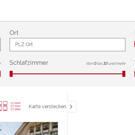
Ort
PLZ Ort
Schlafzimmer
r
Von
0
bis
10
und mehr
Karte verstecken